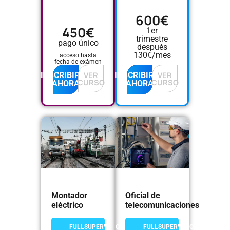
600€
450€
1er
trimestre
pago único
después
130€/mes
acceso hasta
fecha de exámen
VER
VER
INSCRIBIRME
INSCRIBIRME
CURSO
CURSO
AHORA
AHORA
Montador
Oficial de
eléctrico
telecomunicaciones
FULLSUPERVISION
FULLSUPERVISION