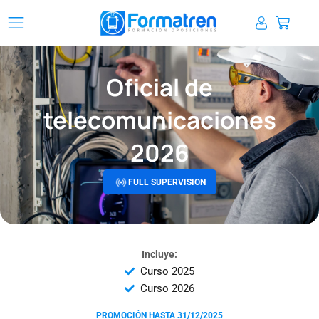
Ir
Carrit
al
contenido
Oficial de
telecomunicaciones
2026
FULL SUPERVISION
Incluye:
Curso 2025
Curso 2026
PROMOCIÓN HASTA 31/12/2025