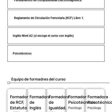
Fundamentos de Compatibilidad Electromagnética.
Reglamento de Circulación Ferroviaria (RCF) Libro 1.
Inglés Nivel A2 (si escoge el curso con inglés)
Psicotécnicos
Equipo de formadres del curso
Formador
Formadora
Formadora
Formador
Formadora
de RCF,
de
de
Psicotécnicos
Psicotécnic
Estatuto
Inglés
Igualdad,
Psicólogo
Psicóloga