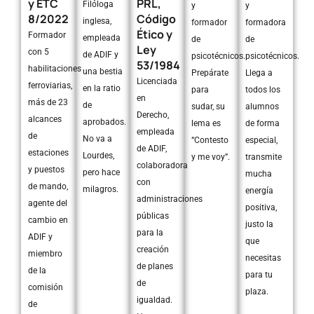
y ETC
PRL,
Filóloga
y
y
8/2022
Código
inglesa,
formador
formadora
Ético y
Formador
empleada
de
de
Ley
con 5
de ADIF y
psicotécnicos.
psicotécnicos.
53/1984
habilitaciones
una bestia
Prepárate
Llega a
Licenciada
ferroviarias,
en la ratio
para
todos los
en
más de 23
de
sudar, su
alumnos
Derecho,
alcances
aprobados.
lema es
de forma
empleada
de
No va a
“Contesto
especial,
de ADIF,
estaciones
Lourdes,
y me voy”.
transmite
colaboradora
y puestos
pero hace
mucha
con
de mando,
milagros.
energía
administraciones
agente del
positiva,
públicas
cambio en
justo la
para la
ADIF y
que
creación
miembro
necesitas
de planes
de la
para tu
de
comisión
plaza.
igualdad.
de