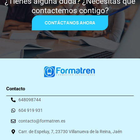
¿Tienes alguna duda? ¿Necesitas que
contactemos contigo?
CONTÁCTANOS AHORA
Contacto
648098744
604 919 931
contacto@formatren.es
Carr. de Espeluy, 7, 23730 Villanueva de la Reina, Jaén