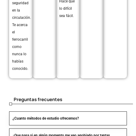
Hace que
seguridad
lo difícil
en la
sea fácil.
circulación.
Te acerca
el
ferrocarril
como
nunca lo
habías
conocido.
Preguntas frecuentes
¿Cuanto métodos de estudio ofrecemos?
¿Que pasa si en algún momento me veo agobiado por tantas