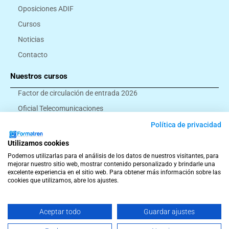
Oposiciones ADIF
Cursos
Noticias
Contacto
Nuestros cursos
Factor de circulación de entrada 2026
Oficial Telecomunicaciones
Montador eléctrico
Política de privacidad
Ayudante ferroviario
Utilizamos cookies
Todos los cursos
Podemos utilizarlas para el análisis de los datos de nuestros visitantes, para
mejorar nuestro sitio web, mostrar contenido personalizado y brindarle una
excelente experiencia en el sitio web. Para obtener más información sobre las
cookies que utilizamos, abre los ajustes.
© Formatren 2026
Términos y Condiciones
Aviso Legal
Política de Privacidad
Política de Cookies
Política de Envíos, Cancelaciones y Devoluciones
Aceptar todo
Guardar ajustes
T
F
I
W
e
a
n
h