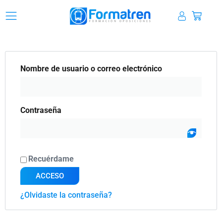
Ir
Carrit
al
contenido
Obligatorio
Obligatorio
Nombre de usuario o correo electrónico
Contraseña
Recuérdame
ACCESO
¿Olvidaste la contraseña?