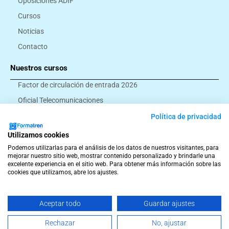
Oposiciones ADIF
Cursos
Noticias
Contacto
Nuestros cursos
Factor de circulación de entrada 2026
Oficial Telecomunicaciones
Montador eléctrico
Política de privacidad
Ayudante ferroviario
Utilizamos cookies
Todos los cursos
Podemos utilizarlas para el análisis de los datos de nuestros visitantes, para
mejorar nuestro sitio web, mostrar contenido personalizado y brindarle una
excelente experiencia en el sitio web. Para obtener más información sobre las
cookies que utilizamos, abre los ajustes.
© Formatren 2026
Términos y Condiciones
Aviso Legal
Política de Privacidad
Política de Cookies
Política de Envíos, Cancelaciones y Devoluciones
Aceptar todo
Guardar ajustes
T
F
I
W
e
a
n
h
Rechazar
No, ajustar