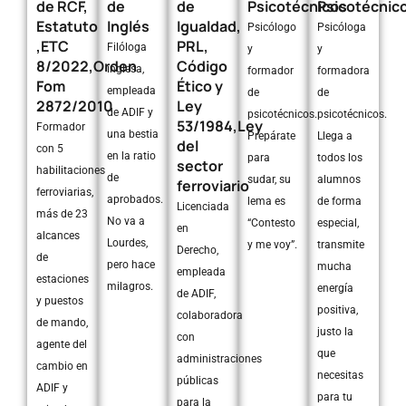
de RCF,
de
de
Psicotécnicos
Psicotécnic
Estatuto
Inglés
Igualdad,
Psicólogo
Psicóloga
,ETC
PRL,
Filóloga
y
y
8/2022,Orden
Código
inglesa,
formador
formadora
Fom
Ético y
empleada
de
de
2872/2010
Ley
de ADIF y
psicotécnicos.
psicotécnicos.
53/1984,Ley
Formador
una bestia
Prepárate
Llega a
del
con 5
en la ratio
para
todos los
sector
habilitaciones
de
sudar, su
alumnos
ferroviario
ferroviarias,
aprobados.
lema es
de forma
Licenciada
más de 23
No va a
“Contesto
especial,
en
alcances
Lourdes,
y me voy”.
transmite
Derecho,
de
pero hace
mucha
empleada
estaciones
milagros.
energía
de ADIF,
y puestos
positiva,
colaboradora
de mando,
justo la
con
agente del
que
administraciones
cambio en
necesitas
públicas
ADIF y
para tu
para la