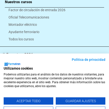
Nuestros cursos
Factor de circulación de entrada 2026
Oficial Telecomunicaciones
Montador eléctrico
Ayudante ferroviario
Todos los cursos
© Formatren 2026
Política de privacidad
Términos y Condiciones
Aviso Legal
Política de Privacidad
Política de Cookies
Política de Envíos, Cancelaciones y Devoluciones
Utilizamos cookies
T
F
I
W
e
a
n
h
Podemos utilizarlas para el análisis de los datos de nuestros visitantes, para
l
c
s
a
mejorar nuestro sitio web, mostrar contenido personalizado y brindarle una
excelente experiencia en el sitio web. Para obtener más información sobre las
e
e
t
t
cookies que utilizamos, abre los ajustes.
g
b
a
s
r
o
g
a
a
o
r
p
ACEPTAR TODO
GUARDAR AJUSTES
m
k
a
p
m