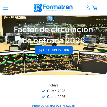
Ir
Carrit
al
contenido
Factor de circulación
de entrada 2026
FULL SUPERVISION
Incluye:
Curso 2025
Curso 2026
PROMOCIÓN HASTA 31/12/2025