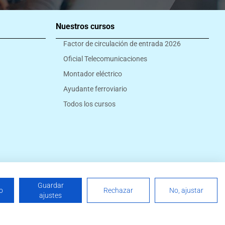
Nuestros cursos
Factor de circulación de entrada 2026
Oficial Telecomunicaciones
Montador eléctrico
Ayudante ferroviario
Todos los cursos
Guardar
o
Rechazar
No, ajustar
T
F
I
W
ajustes
nes
e
a
n
h
l
c
s
a
e
e
t
t