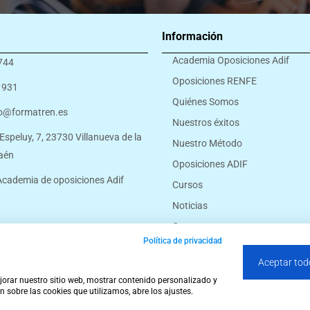
Información
Academia Oposiciones Adif
744
Oposiciones RENFE
 931
Quiénes Somos
o@formatren.es
Nuestros éxitos
 Espeluy, 7, 23730 Villanueva de la
Nuestro Método
Jaén
Oposiciones ADIF
cademia de oposiciones Adif
Cursos
Noticias
Contacto
Política de privacidad
Aceptar tod
de Privacidad
Política de Cookies
Política de Envíos, Cancelaciones y Devolucio
ejorar nuestro sitio web, mostrar contenido personalizado y
n sobre las cookies que utilizamos, abre los ajustes.