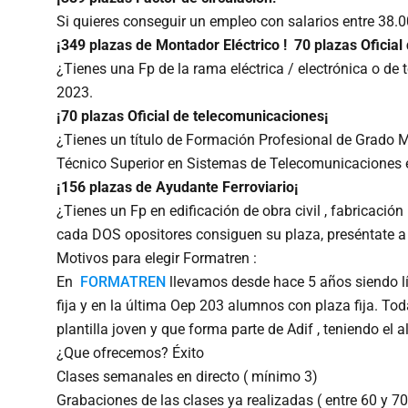
Si quieres conseguir un empleo con salarios entre 38.0
¡349 plazas de Montador Eléctrico ! 70 plazas Oficia
¿Tienes una Fp de la rama eléctrica / electrónica o d
2023.
¡70 plazas Oficial de telecomunicaciones¡
¿Tienes un título de Formación Profesional de Grado 
Técnico Superior en Sistemas de Telecomunicaciones e
¡156 plazas de Ayudante Ferroviario¡
¿Tienes un Fp en edificación de obra civil , fabricac
cada DOS opositores consiguen su plaza, preséntate a l
Motivos para elegir Formatren :
En
FORMATREN
llevamos desde hace 5 años siendo l
fija y en la última Oep 203 alumnos con plaza fija. 
plantilla joven y que forma parte de Adif , teniendo e
¿Que ofrecemos? Éxito
Clases semanales en directo ( mínimo 3)
Grabaciones de las clases ya realizadas ( entre 60 y 70