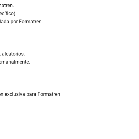
matren.
cífico)
lada por Formatren.
aleatorios.
semanalmente.
en exclusiva para Formatren