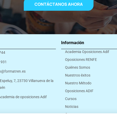
CONTÁCTANOS AHORA
Información
Academia Oposiciones Adif
744
Oposiciones RENFE
 931
Quiénes Somos
o@formatren.es
Nuestros éxitos
 Espeluy, 7, 23730 Villanueva de la
Nuestro Método
Jaén
Oposiciones ADIF
cademia de oposiciones Adif
Cursos
Noticias
Contacto