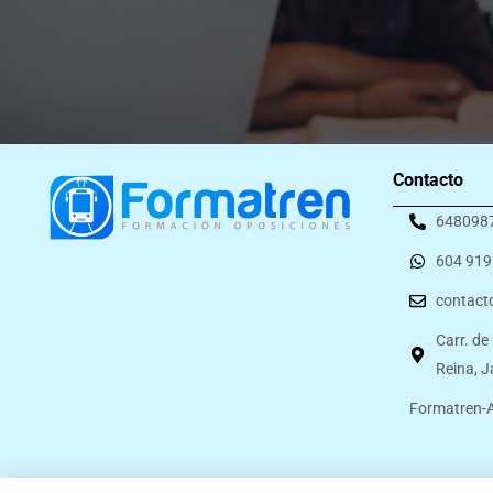
Contacto
648098
604 919
contact
Carr. de
Reina, 
Formatren-A