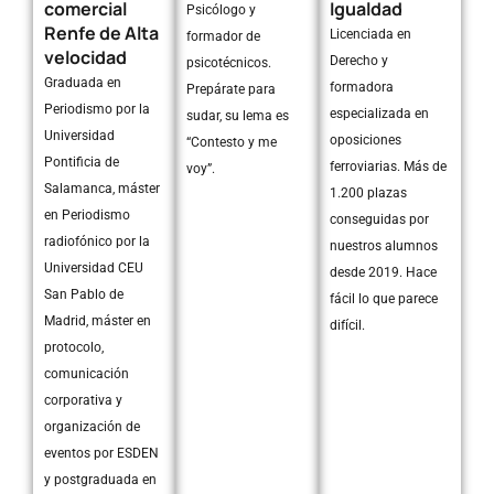
comercial
Igualdad
Psicólogo y
Renfe de Alta
Licenciada en
formador de
velocidad
Derecho y
psicotécnicos.
Graduada en
formadora
Prepárate para
Periodismo por la
especializada en
sudar, su lema es
Universidad
oposiciones
“Contesto y me
Pontificia de
ferroviarias. Más de
voy”.
Salamanca, máster
1.200 plazas
en Periodismo
conseguidas por
radiofónico por la
nuestros alumnos
Universidad CEU
desde 2019. Hace
San Pablo de
fácil lo que parece
Madrid, máster en
difícil.
protocolo,
comunicación
corporativa y
organización de
eventos por ESDEN
y postgraduada en