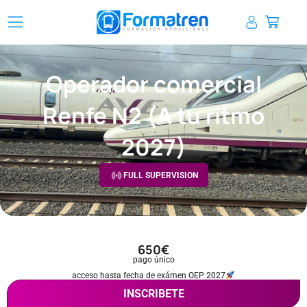
Ir
Carrit
al
contenido
Operador comercial
Renfe N2 (A tu ritmo
2027)
FULL SUPERVISION
650€
pago único
acceso hasta fecha de exámen OEP 2027
INSCRIBETE